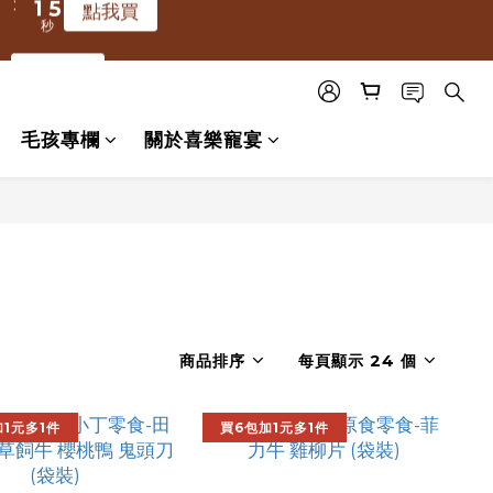
秒
0
4
6
7
6
4
8
:
6
1
5
點我買
秒
3
5
6
5
3
7
5
9
0
4
點我買
秒
2
4
5
4
2
6
4
8
3
1
:
3
4
3
1
5
3
7
2
點我買
分
秒
0
2
毛孩專欄
關於喜樂寵宴
3
2
0
4
2
6
1
1
:
2
1
3
1
5
0
點我買
秒
0
1
0
2
0
4
0
1
3
0
2
1
0
商品排序
每頁顯示 24 個
1元多1件
買6包加1元多1件