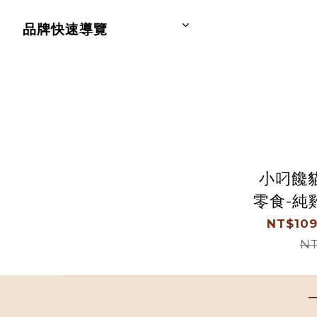
品牌快速導覽
小叼饞
零食-純雞肉
櫻桃鴨
NT$109
鯛魚 虱
NT
(