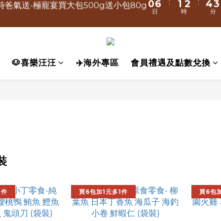
日
時
分
5
0
1
3
2
1
7
2
3
5
4
2
3
9
4
5
:
:
5
6
7
9
8
0
6
1
2
4
3
時爸氣送-極寵宴買大包500g送小包80g
日
時
分
:
:
:
4
0
2
1
0
6
1
2
4
3
1
2
8
3
4
4
5
6
8
7
5
0
1
3
2
 💥小叼饞享宴5罐↘1618 加碼送1罐
日
時
分
3
1
0
5
0
1
3
2
0
1
7
2
3
3
9
4
5
7
6
4
0
2
1
2
0
:
:
4
0
2
1
0
6
1
2
2
8
3
4
6
5
3
1
0
食☛3罐↘1299，6罐加碼送極寵宴1包80g
日
時
1
3
1
0
🐶喜樂汪汪
✈️海外專區
會員禮遇及點數兌換
5
0
1
1
7
2
3
5
4
2
0
0
2
0
:
:
4
0
0
6
1
2
4
3
1
時爸氣送-極寵宴買大包500g送小包80g
日
時
分
1
3
5
0
1
3
2
0
0
2
4
0
2
1
1
3
1
0
0
2
0
1
0
裝
1件
買6包加1元多1件
買6包加