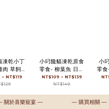
貓凍乾小丁
小叼饞貓凍乾原食
小
 草飼牛
零食- 柳葉魚 日本
零食
 鮪魚 鰹魚
丁香魚 海瓜子 海釣
牛
 ~ NT$119
NT$109 ~ NT$139
NT
目魚 鬼頭刀
$129
小卷 鮮蝦仁 (袋裝)
NT$149
袋裝)
— 關於喜樂寵宴 —
— 購買相關 —