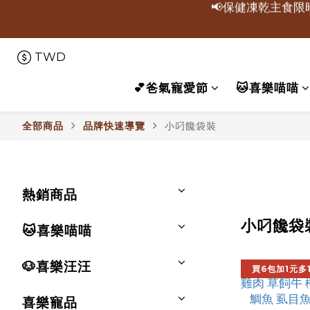
📢保健凍乾主食限
💥寵愛5送1
TWD
🔥快搶！小叼饞凍乾零
💕爸氣寵愛節
🐱喜樂喵喵
📢保健凍乾主食限
全部商品
品牌快速導覽
小叼饞袋裝
熱銷商品
小叼饞袋
🐱喜樂喵喵
🐶喜樂汪汪
買6包加1元多
喜樂寵品