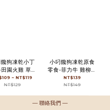
叼饞狗凍乾小丁
小叼饞狗凍乾原食
-田園火雞 草飼
零食-菲力牛 雞柳片
 櫻桃鴨 鬼頭刀
(袋裝)
$109 ~ NT$119
NT$139
NT$129
(袋裝)
NT$149
— 聯絡我們 —