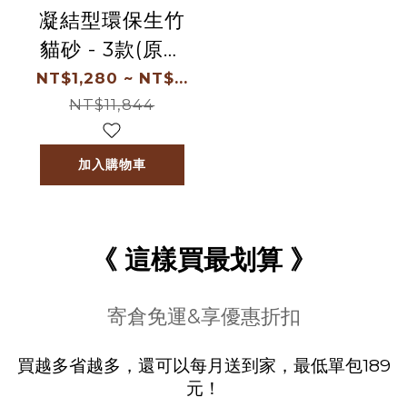
2
0
1
凝結型環保生竹
1
0
貓砂 - 3款(原生
0
竹砂、烏龍茶、
NT$1,280 ~ NT$...
活性碳) 寄倉免
NT$11,844
運&享優惠折
扣，每月送到家
加入購物車
《 這樣買最划算 》
寄倉免運&享優惠折扣
買越多省越多，還可以每月送到家，最低單包189
元！