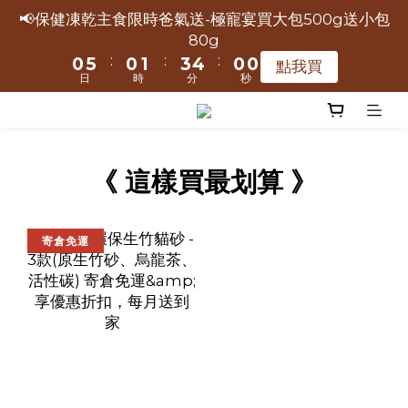
5
5
6
8
9
5
5
2
2
7
7
2
2
3
3
5
5
6
6
2
2
2
2
📢保健凍乾主食限時爸氣送-極寵宴買大包500g送小包
📢保健凍乾主食限時爸氣送-極寵宴買大包500g送小包
9
9
9
9
4
9
4
5
7
8
4
4
1
1
6
6
1
1
2
2
4
4
5
5
1
1
1
1
80g
80g
8
8
9
8
8
3
8
3
4
6
7
3
3
:
:
:
:
:
:
0
0
5
5
0
0
1
1
3
3
4
4
0
0
0
0
點我買
點我買
7
7
8
7
7
日
日
時
時
分
分
秒
秒
2
7
2
3
5
6
2
2
4
4
0
0
2
2
3
3
6
6
7
9
6
6
1
6
1
2
4
5
1
1
3
3
1
1
2
2
💥寵愛5送1 💥小叼饞享宴5罐↘1618 加碼送1罐
9
9
9
9
5
5
6
8
9
5
5
:
:
:
0
5
0
1
3
4
0
0
2
2
0
0
1
1
點我買
8
8
9
8
8
4
9
4
5
7
8
4
4
日
時
分
秒
4
0
2
3
1
1
0
0
7
7
8
7
7
3
8
3
4
6
7
3
3
《 這樣買最划算 》
3
1
2
0
0
6
6
7
9
6
6
2
7
2
3
5
6
2
2
🔥快搶！小叼饞凍乾零食☛3罐↘1299，6罐加碼送極
2
0
1
5
5
6
8
9
5
5
1
6
1
2
4
5
1
1
寵宴1包80g
1
0
4
9
4
5
7
8
4
4
寄倉免運
:
:
:
0
5
0
1
3
4
0
0
點我買
0
3
8
3
4
6
7
3
3
日
時
分
秒
4
0
2
3
2
7
2
3
5
6
2
2
3
1
2
📢保健凍乾主食限時爸氣送-極寵宴買大包500g送小包
1
6
1
2
4
5
1
1
80g
2
0
1
:
:
:
0
5
0
1
3
4
0
0
點我買
1
0
日
時
分
秒
4
0
2
3
0
3
1
2