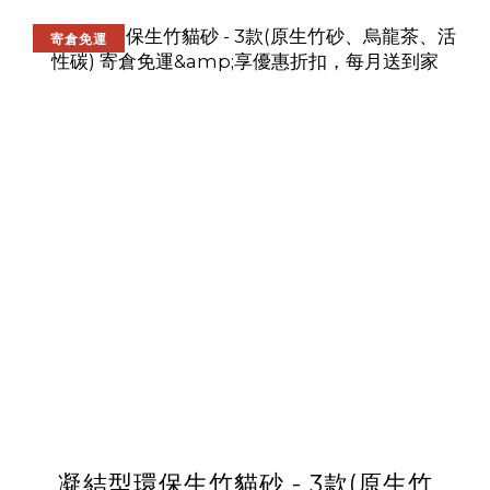
寄倉免運
凝結型環保生竹貓砂 - 3款(原生竹