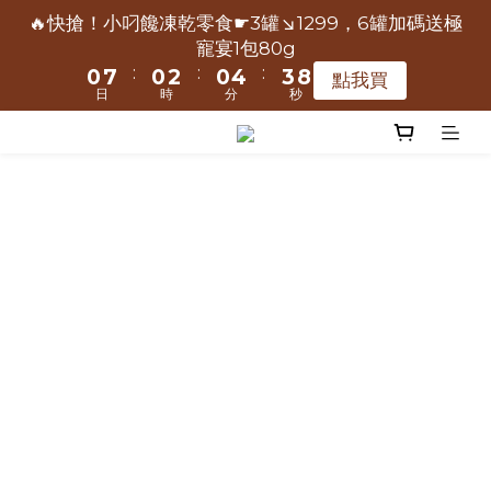
2
3
6
6
8
6
9
2
2
9
9
2
2
4
4
2
2
6
6
5
5
📢保健凍乾主食限時爸氣送-極寵宴買大包500g送小包
🔥快搶！小叼饞凍乾零食☛3罐↘1299，6罐加碼送極
4
1
0
5
1
2
5
5
7
5
9
8
1
1
8
8
1
1
3
3
1
1
5
5
4
4
9
9
寵宴1包80g
80g
3
0
4
0
1
4
4
6
4
8
7
:
:
:
:
:
:
0
0
7
7
0
0
2
2
0
0
4
4
3
3
8
8
點我買
點我買
2
3
0
3
3
5
3
7
6
日
日
時
時
分
分
秒
秒
6
6
1
1
3
3
2
2
7
7
1
2
2
9
2
4
2
6
5
5
5
0
0
2
2
1
1
6
6
📢保健凍乾主食限時爸氣送-極寵宴買大包500g送小包
0
1
1
8
1
3
1
5
4
9
80g
4
4
1
1
0
0
5
5
0
:
:
:
0
7
0
2
0
4
3
8
點我買
3
3
0
0
4
4
日
時
分
秒
6
1
3
2
7
2
2
3
3
5
0
2
1
6
1
1
2
2
4
1
0
5
0
0
1
1
3
0
4
0
0
2
3
1
2
0
1
0