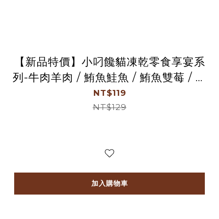
【新品特價】小叼饞貓凍乾零食享宴系
列-牛肉羊肉 / 鮪魚鮭魚 / 鮪魚雙莓 / 雞
肉鮭魚 / 雞肉雙鈣 / 鰹魚雙蛋 (20g袋
NT$119
裝)任選6袋599元
NT$129
加入購物車