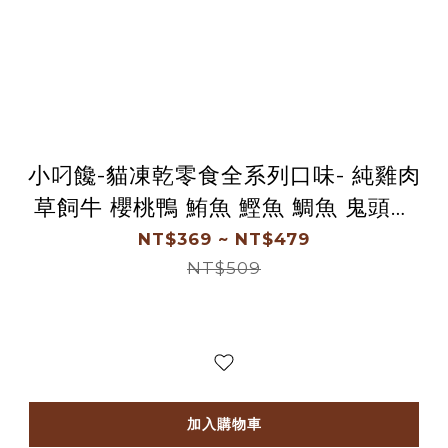
小叼饞-貓凍乾零食全系列口味- 純雞肉
草飼牛 櫻桃鴨 鮪魚 鰹魚 鯛魚 鬼頭刀
柳葉魚 -罐裝
NT$369 ~ NT$479
NT$509
加入購物車