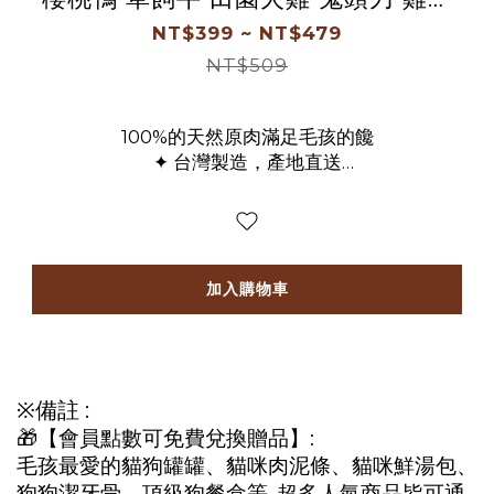
片-罐裝
NT$399 ~ NT$479
NT$509
100%的天然原肉滿足毛孩的饞
✦ 台灣製造，產地直送
✦ -60℃冷凍乾燥技術
✦ 採人食用等級生肉製成
✦ 保留生食營養價值及胺基酸元素
✦ 全肉製程，提供最營養優質的全肉動物蛋白質
加入購物車
※備註 :
🎁【會員點數可免費兌換贈品】:
毛孩最愛的貓狗罐罐、貓咪肉泥條、貓咪鮮湯包、
狗狗潔牙骨、頂級狗餐盒等..超多人氣商品皆可通