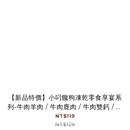
【新品特價】小叼饞狗凍乾零食享宴系
列-牛肉羊肉 / 牛肉鹿肉 / 牛肉雙鈣 / 雞
肉鮭魚 / 雞肉雙瓜 (20g袋裝)任選5袋
NT$119
NT$129
499元