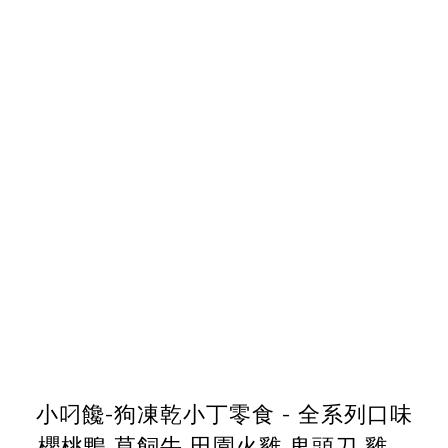
小叼饞-狗凍乾小丁零食 - 全系列口味
櫻桃鴨 草飼牛 田園火雞 鬼頭刀 雞柳