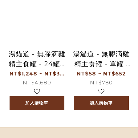
湯貓道 - 無膠滴雞
湯貓道 - 無膠滴雞
精主食罐 - 24罐 1
精主食罐 - 單罐 /
箱送2罐 箱購優惠
6罐 /12罐
NT$1,248 ~ NT$3...
NT$58 ~ NT$652
1箱8折、2箱75
NT$4,680
NT$780
折、3箱7折
加入購物車
加入購物車