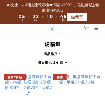
0
1
6
8
8
7
6
2
2
7
7
4
4
4
4
3
3
2
2
6
6
8
8
📢保健凍乾主食限時爸氣送-極寵宴買大包500g送小包
🔥快搶！小叼饞凍乾零食☛3罐↘1299，6罐加碼送極
2
1
3
0
5
7
7
6
5
9
1
1
6
6
3
3
3
3
2
2
1
1
5
5
7
7
寵宴1包80g
80g
1
0
2
4
9
6
6
5
4
8
:
:
:
:
:
:
0
0
5
5
2
2
2
2
1
1
0
0
4
4
6
6
點我買
點我買
0
1
3
8
5
5
4
3
7
9
日
日
時
時
分
分
秒
秒
4
4
1
1
1
1
0
0
3
3
5
5
0
2
7
4
4
3
2
6
8
3
3
0
0
0
0
2
2
4
4
📢保健凍乾主食限時爸氣送-極寵宴買大包500g送小包
1
6
3
3
2
1
5
7
80g
2
2
1
1
3
3
:
:
:
0
5
2
2
1
0
4
6
點我買
1
1
0
0
2
2
湯貓道
日
時
分
秒
4
1
1
0
3
5
0
0
1
1
3
0
0
2
4
0
0
商品排序
2
1
3
每頁顯示 24 個
1
0
2
0
1
0
箱購7折起
特價