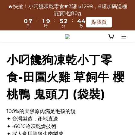
2
4
0
6
7
8
9
2
2
9
9
3
3
7
7
4
4
6
6
5
5
📢保健凍乾主食限時爸氣送-極寵宴買大包500g送小包
🔥快搶！小叼饞凍乾零食☛3罐↘1299，6罐加碼送極
4
6
2
1
0
1
3
5
6
7
9
8
1
1
8
8
2
2
6
6
3
3
5
5
4
4
寵宴1包80g
80g
3
5
1
0
0
2
4
5
9
6
8
7
:
:
:
:
:
:
0
0
7
7
1
1
9
9
5
5
2
2
4
4
3
3
點我買
點我買
2
4
0
1
3
4
8
5
7
6
日
日
時
時
分
分
秒
秒
6
6
0
0
8
8
4
4
1
1
3
3
2
2
1
3
0
2
9
3
7
4
6
5
5
5
7
7
3
3
0
0
2
2
1
1
📢保健凍乾主食限時爸氣送-極寵宴買大包500g送小包
0
2
1
8
2
6
3
5
4
80g
4
4
6
6
2
2
1
1
0
0
1
:
:
:
0
7
1
9
5
2
4
3
點我買
3
3
5
5
1
1
0
0
小叼饞狗凍乾小丁零
0
日
時
分
秒
6
0
8
4
1
3
2
2
2
4
4
0
0
5
7
3
0
2
1
1
1
3
3
食-田園火雞 草飼牛 櫻
4
6
2
1
0
0
0
2
2
3
5
1
0
1
1
桃鴨 鬼頭刀 (袋裝)
2
4
0
0
0
1
3
0
2
100%的天然原肉滿足毛孩的饞
1
✦ 台灣製造，產地直送
0
✦ -60℃冷凍乾燥技術
✦ 採人食用等級生肉製成