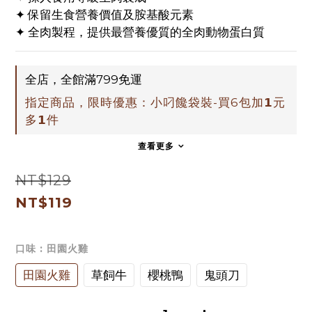
✦ 保留生食營養價值及胺基酸元素
✦ 全肉製程，提供最營養優質的全肉動物蛋白質
全店，全館滿799免運
指定商品，限時優惠：小叼饞袋裝-買6包加𝟭元
多𝟭件
查看更多
NT$129
NT$119
口味
: 田園火雞
田園火雞
草飼牛
櫻桃鴨
鬼頭刀