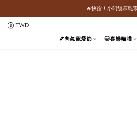
🔥快搶！小叼饞凍乾零
📢保健凍乾主食限
TWD
📢保健凍乾主食限
💕爸氣寵愛節
🐱喜樂喵喵