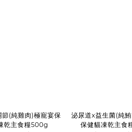
關節(純雞肉)極寵宴保
泌尿道x益生菌(純鮪
凍乾主食糧500g
保健貓凍乾主食糧