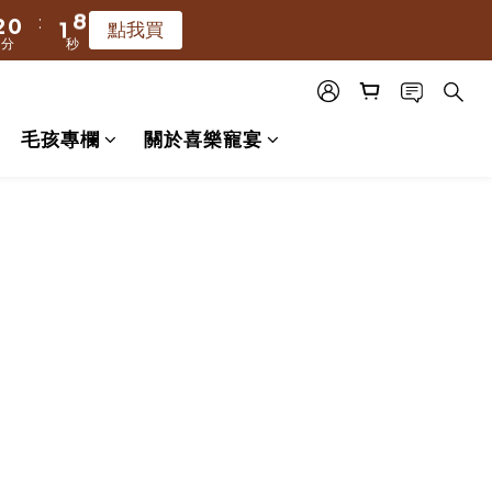
5
:
:
7
2
0
1
9
1
9
3
點我買
點我買
分
秒
秒
4
6
1
0
8
0
8
2
3
5
:
0
7
7
1
9
點我買
秒
2
4
6
6
0
8
毛孩專欄
關於喜樂寵宴
1
3
5
5
7
0
2
4
4
6
1
3
3
5
0
2
2
4
1
1
3
0
0
2
1
0