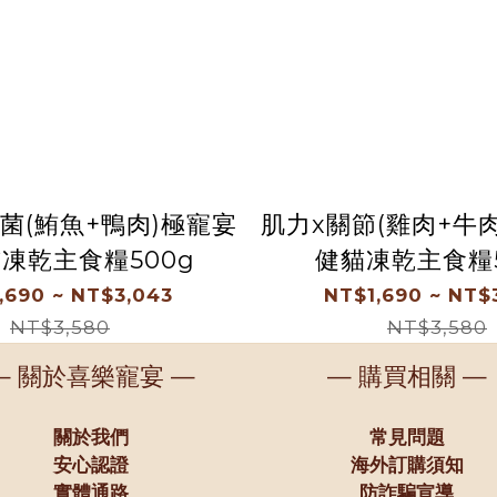
菌(鮪魚+鴨肉)極寵宴
肌力x關節(雞肉+牛
凍乾主食糧500g
健貓凍乾主食糧5
,690 ~ NT$3,043
NT$1,690 ~ NT$
NT$3,580
NT$3,580
— 關於喜樂寵宴 —
— 購買相關 —
關於我們
常見問題
安心認證
海外訂購須知
實體通路
防詐騙宣導