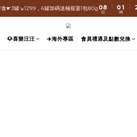
4
:
:
:
:
6
0
0
8
0
8
0
1
0
1
2
0
2
2
3
4
2
食☛3罐↘1299，6罐加碼送極寵宴1包80g
時爸氣送-極寵宴買大包500g送小包80g
日
日
時
時
分
3
5
7
7
0
0
1
1
9
1
2
3
1
2
4
:
:
6
6
0
0
8
0
1
2
0
時爸氣送-極寵宴買大包500g送小包80g
日
時
分
1
3
5
5
7
0
1
🐶喜樂汪汪
✈️海外專區
會員禮遇及點數兌換
0
2
4
4
6
0
1
3
3
5
0
2
2
4
1
1
3
0
0
2
1
0