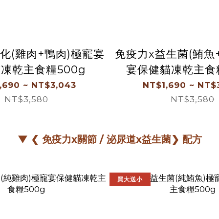
化(雞肉+鴨肉)極寵宴
免疫力x益生菌(鮪魚
凍乾主食糧500g
宴保健貓凍乾主食糧
,690 ~ NT$3,043
NT$1,690 ~ NT$
NT$3,580
NT$3,580
▼ ❮ 免疫力x關節 / 泌尿道x益生菌❯ 配方
買大送小