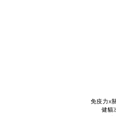
免疫力x
健貓