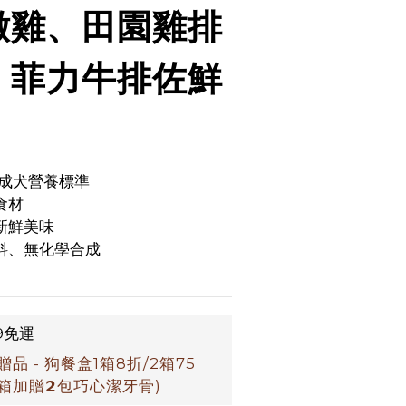
嫩雞、田園雞排
、菲力牛排佐鮮
O成犬營養標準
食材
，新鮮美味
香料、無化學合成
9免運
 - 狗餐盒1箱8折/2箱75
𝟭箱加贈𝟮包巧心潔牙骨)