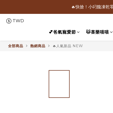
🔥快搶！小叼饞凍乾零
📢保健凍乾主食限
TWD
📢保健凍乾主食限
💕爸氣寵愛節
🐱喜樂喵喵
全部商品
熱銷商品
🔥人氣新品 NEW