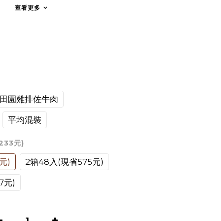
查看更多
田園雞排佐牛肉
平均混裝
233元)
元)
2箱48入(現省575元)
7元)