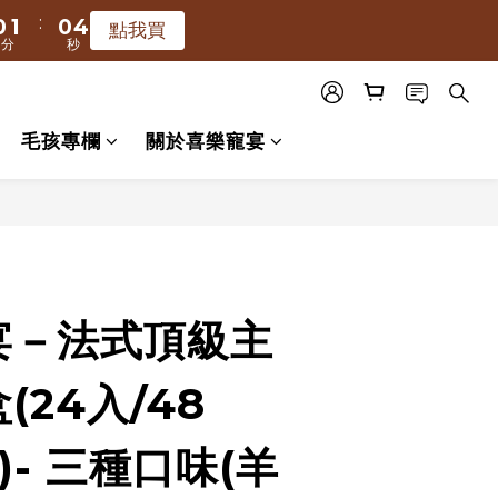
:
:
1
0
1
0
3
0
3
2
5
點我買
點我買
分
秒
秒
0
0
2
2
1
4
:
1
1
0
3
點我買
秒
0
0
2
毛孩專欄
關於喜樂寵宴
1
0
立即購買
宴－法式頂級主
(24入/48
)- 三種口味(羊