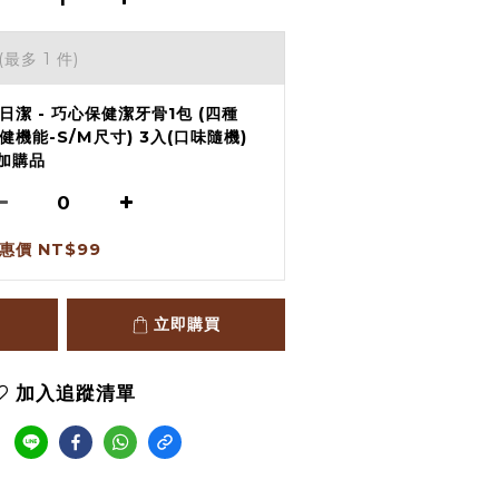
(最多 1 件)
日潔 - 巧心保健潔牙骨1包 (四種
健機能-S/M尺寸) 3入(口味隨機)
 加購品
惠價 NT$99
立即購買
加入追蹤清單