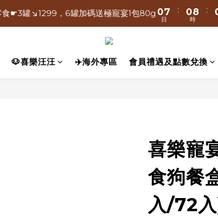
3
4
:
:
:
:
5
6
0
7
0
7
0
8
0
8
0
1
2
9
2
2
3
食☛3罐↘1299，6罐加碼送極寵宴1包80g
時爸氣送-極寵宴買大包500g送小包80g
日
日
時
時
分
2
3
4
5
6
6
7
7
0
1
8
1
9
1
2
1
2
3
4
:
:
5
5
6
6
0
7
0
8
0
1
時爸氣送-極寵宴買大包500g送小包80g
日
時
分
0
1
2
3
4
4
5
5
6
7
0
🐶喜樂汪汪
✈️海外專區
會員禮遇及點數兌換
0
1
2
3
3
4
4
5
6
0
1
2
2
3
3
4
5
0
1
1
2
2
3
4
0
0
1
1
2
3
0
0
1
2
0
1
0
喜樂寵
食狗餐盒
入/72入