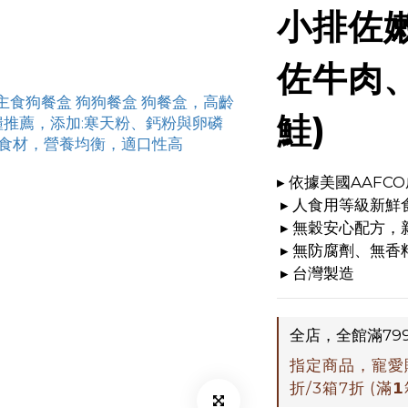
小排佐
佐牛肉
鮭)
▸ 依據美國AAFC
 ▸ 人食用等級新鮮
 ▸ 無穀安心配方
 ▸ 無防腐劑、無
 ▸ 台灣製造
全店，全館滿79
指定商品，寵愛贈品
折/3箱7折 (滿