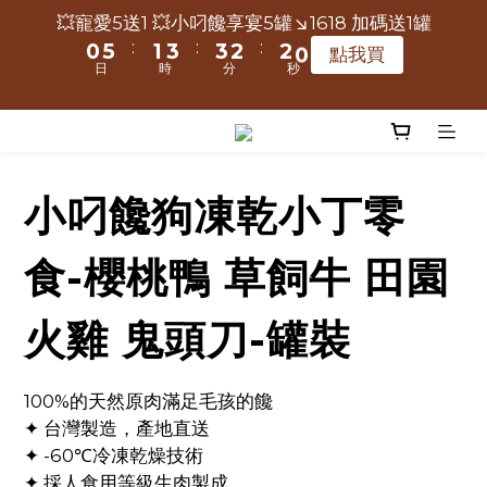
6
7
9
9
8
7
2
7
3
5
5
4
3
1
6
2
4
4
3
2
3
1
1
0
7
📢保健凍乾主食限時爸氣送-極寵宴買大包500g送小包
💥寵愛5送1 💥小叼饞享宴5罐↘1618 加碼送1罐
9
5
6
8
8
7
6
1
6
2
4
4
3
2
:
:
:
80g
0
5
1
3
3
2
1
9
2
0
0
6
點我買
8
9
9
4
9
5
7
7
6
5
日
時
分
秒
:
:
:
0
5
1
3
3
2
1
9
4
0
2
2
1
0
8
點我買
1
5
7
8
9
8
3
8
4
6
6
5
4
日
時
分
秒
4
0
2
2
1
0
8
3
1
1
0
7
0
4
6
7
9
9
8
7
2
7
3
5
5
4
3
3
1
1
0
7
🔥快搶！小叼饞凍乾零食☛3罐↘1299，6罐加碼送極
2
0
0
6
3
5
6
8
8
7
6
1
6
2
4
4
3
2
寵宴1包80g
2
0
0
6
1
5
2
4
9
5
7
7
6
5
:
:
:
0
5
1
3
3
2
1
9
點我買
1
5
0
4
1
小叼饞狗凍乾小丁零
3
8
4
6
6
5
4
日
時
分
秒
4
0
2
2
1
0
8
0
4
3
0
2
7
3
5
5
4
3
3
1
1
0
7
📢保健凍乾主食限時爸氣送-極寵宴買大包500g送小包
3
2
食-櫻桃鴨 草飼牛 田園
1
6
2
4
4
3
2
80g
2
0
0
6
2
1
:
:
:
0
5
1
3
3
2
1
9
點我買
1
5
1
0
日
時
分
秒
4
0
2
2
1
0
8
火雞 鬼頭刀-罐裝
0
4
0
3
1
1
0
7
3
2
0
0
6
2
100%的天然原肉滿足毛孩的饞
1
5
1
✦ 台灣製造，產地直送
0
4
0
✦ -60℃冷凍乾燥技術
3
✦ 採人食用等級生肉製成