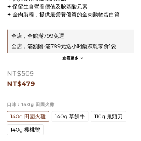
2
✦ 保留生食營養價值及胺基酸元素
1
✦ 全肉製程，提供最營養優質的全肉動物蛋白質
0
全店，全館滿799免運
全店，滿額贈-滿799元送小叼饞凍乾零食1袋
查看更多
NT$509
NT$479
口味
: 140g 田園火雞
140g 田園火雞
140g 草飼牛
110g 鬼頭刀
140g 櫻桃鴨