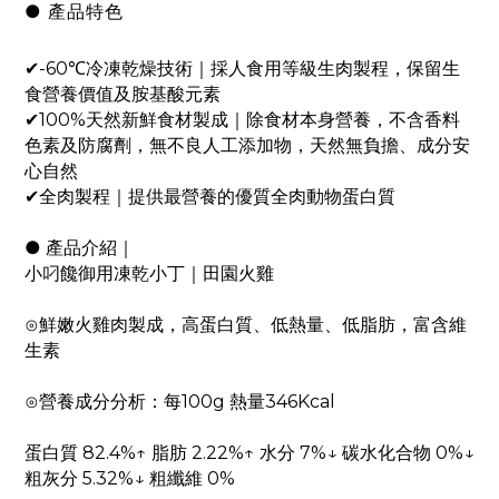
● 產品特色
✔-60℃冷凍乾燥技術｜採人食用等級生肉製程，保留生
食營養價值及胺基酸元素
✔100%天然新鮮食材製成｜除食材本身營養，不含香料
色素及防腐劑，無不良人工添加物，天然無負擔、成分安
心自然
✔全肉製程｜提供最營養的優質全肉動物蛋白質
● 產品介紹｜
小叼饞御用凍乾小丁｜田園火雞
⊙鮮嫩火雞肉製成，高蛋白質、低熱量、低脂肪，富含維
生素
⊙營養成分分析：每100g 熱量346Kcal
蛋白質 82.4%↑ 脂肪 2.22%↑ 水分 7%↓ 碳水化合物 0%↓
粗灰分 5.32%↓ 粗纖維 0%