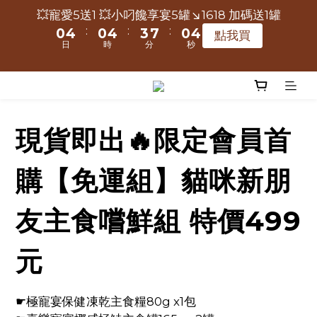
6
6
9
6
9
2
6
2
6
5
9
2
5
1
5
1
5
4
8
1
4
2
2
1
5
1
📢保健凍乾主食限時爸氣送-極寵宴買大包500g送小包
💥寵愛5送1 💥小叼饞享宴5罐↘1618 加碼送1罐
9
9
9
5
9
5
9
8
5
8
1
5
1
5
4
8
1
4
:
:
:
80g
0
4
0
4
3
7
0
3
1
1
0
4
0
點我買
8
8
8
4
8
4
8
7
4
7
日
時
分
秒
:
:
:
0
4
0
4
3
7
0
3
3
3
2
6
2
點我買
0
0
3
7
7
7
3
7
3
7
6
3
6
日
時
分
秒
3
3
2
6
2
2
2
1
5
1
2
6
6
9
6
9
2
6
2
6
5
9
2
5
2
2
1
5
1
🔥快搶！小叼饞凍乾零食☛3罐↘1299，6罐加碼送極
1
1
0
4
0
1
5
9
5
9
8
5
8
1
5
1
5
4
8
1
4
寵宴1包80g
1
1
0
4
0
0
0
3
0
4
8
4
8
7
4
7
:
:
:
0
4
0
4
3
7
0
3
點我買
0
0
3
2
現貨即出🔥限定會員首
3
7
3
7
6
3
6
日
時
分
秒
3
3
2
6
2
2
1
2
6
2
6
5
9
2
5
2
2
1
5
1
📢保健凍乾主食限時爸氣送-極寵宴買大包500g送小包
1
0
購【免運組】貓咪新朋
1
5
1
5
4
8
1
4
80g
1
1
0
4
0
0
:
:
:
0
4
0
4
3
7
0
3
點我買
0
0
3
日
時
分
秒
3
3
2
6
2
友主食嚐鮮組 特價499
2
2
2
1
5
1
1
1
1
0
4
0
元
0
0
0
3
2
☛極寵宴保健凍乾主食糧80g x1包
1