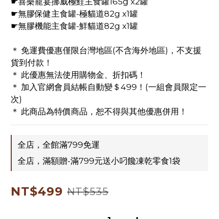
☛喜樂寵宴挪威極鮭主食罐165g x2罐
0
☛無膠保健主食罐-極貓道82g x1罐
☛無膠機能主食罐-鮮貓道82g x1罐
＊ 免運費優惠僅限台灣地區(不含海外地區)，不支援
貨到付款！
＊ 此優惠無法使用購物金、折扣碼！
＊ 加入官網會員結帳自動變＄499！(一組會員限定一
次)
＊ 此商品為特價商品，恕不得與其他優惠併用！
全店，全館滿799免運
全店，滿額贈-滿799元送小叼饞凍乾零食1袋
NT$499
NT$535