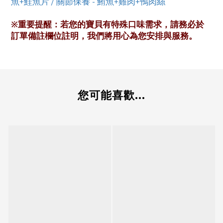
魚+鮭魚片 / 關節保養 - 鮪魚+雞肉+鴨肉絲
※重要提醒：若您的
寶貝
有特殊口味需求，請務必於
訂單備註欄位註明
，
我們將用心為您安排與服務
。
您可能喜歡...