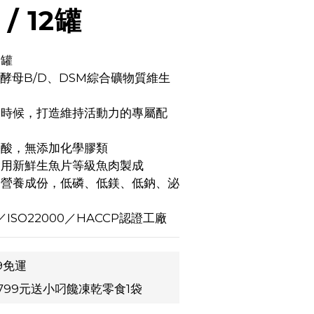
 / 12罐
食罐
N酵母B/D、DSM綜合礦物質維生
的時候，打造維持活動力的專屬配
基酸，無添加化學膠類
食用新鮮生魚片等級魚肉製成
的營養成份，低磷、低鎂、低鈉、泌
／ISO22000／HACCP認證工廠
9免運
799元送小叼饞凍乾零食1袋