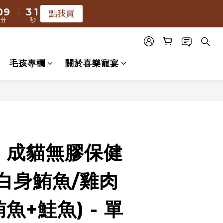
:
:
0
9
3
0
3
0
5
2
點我買
點我買
分
秒
秒
8
2
2
4
1
:
7
1
1
3
0
點我買
秒
6
0
0
2
毛孩專欄
關於喜樂寵宴
5
1
4
0
3
立即購買
2
1
0
- 成貓無膠保健
白身鮪魚/雞肉
魚+鮭魚) - 單