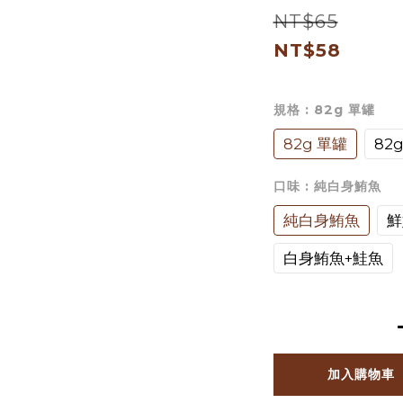
NT$65
NT$58
規格
: 82g 單罐
82g 單罐
82
口味
: 純白身鮪魚
純白身鮪魚
鮮
白身鮪魚+鮭魚
加入購物車