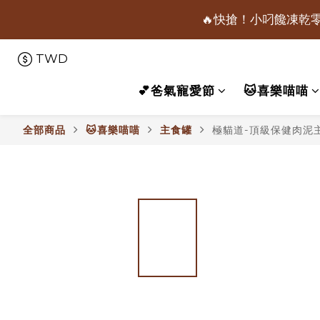
🔥快搶！小叼饞凍乾零
📢保健凍乾主食限
TWD
📢保健凍乾主食限
💕爸氣寵愛節
🐱喜樂喵喵
全部商品
🐱喜樂喵喵
主食罐
極貓道-頂級保健肉泥主