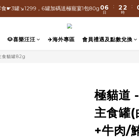
2
5
:
:
:
:
4
0
0
7
1
0
6
0
6
2
2
2
2
0
9
2
8
4
4
2
食☛3罐↘1299，6罐加碼送極寵宴1包80g
時爸氣送-極寵宴買大包500g送小包80g
日
日
時
時
分
1
4
3
6
0
5
5
1
1
1
1
8
1
7
3
3
1
0
3
2
5
:
:
4
4
0
0
0
0
7
0
6
2
2
0
9
時爸氣送-極寵宴買大包500g送小包80g
日
時
分
2
1
4
3
3
6
5
1
1
8
🐶喜樂汪汪
✈️海外專區
會員禮遇及點數兌換
1
0
3
2
2
5
4
0
0
7
0
2
1
1
4
3
6
1
食貓罐82g
0
0
3
2
5
0
2
1
4
1
0
3
0
2
1
極貓道 
0
主食罐(
+牛肉/鮪