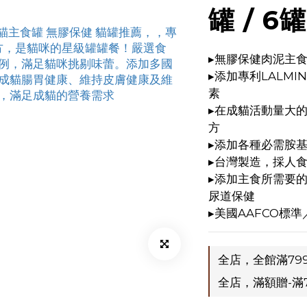
罐 / 6罐
▸無膠保健肉泥主
▸添加專利LALMI
素
▸在成貓活動量大
方 
▸添加各種必需胺
▸台灣製造，採人
▸添加主食所需要
尿道保健
▸美國AAFCO標準
全店，全館滿79
全店，滿額贈-滿