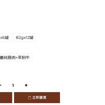
gx6罐
82gx12罐
嫩純雞肉+草飼牛
立即購買