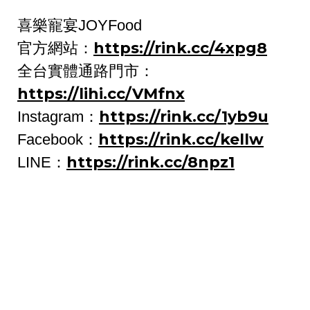
喜樂寵宴JOYFood
https://rink.cc/4xpg8
官方網站：
全台實體通路門市：
https://lihi.cc/VMfnx
https://rink.cc/1yb9u
Instagram：
https://rink.cc/kellw
Facebook：
https://rink.cc/8npz1
LINE：