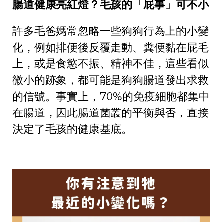
5
0
3
0
腸道健康亮紅燈？毛孩的「屁事」可不小
1
4
2
0
3
1
許多毛爸媽常忽略一些狗狗行為上的小變
2
0
化，例如排便後反覆走動、糞便黏在屁毛
1
上，或是食慾不振、精神不佳，這些看似
0
微小的跡象，都可能是狗狗腸道發出求救
的信號。事實上，70%的免疫細胞都集中
在腸道，因此腸道菌叢的平衡與否，直接
決定了毛孩的健康基底。