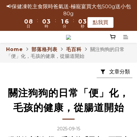
5
5
8
6
5
8
2
2
2
2
5
5
3
3
8
8
2
2
5
5
📢保健凍乾主食限時爸氣送-極寵宴買大包500g送小包
📢保健凍乾主食限時爸氣送-極寵宴買大包500g送小包
9
9
9
4
4
7
5
4
7
1
1
9
9
1
1
4
4
2
2
7
7
1
1
4
4
80g
80g
8
8
9
8
3
3
6
4
9
3
6
:
:
:
:
:
:
0
0
8
8
0
0
3
3
1
1
6
6
0
0
3
3
點我買
點我買
7
7
8
7
日
日
時
時
分
分
秒
秒
2
2
5
3
8
2
5
7
7
2
2
0
0
5
5
2
2
6
6
9
7
6
9
1
9
1
4
2
7
1
4
6
6
1
1
4
4
1
1
💥寵愛5送1 💥小叼饞享宴5罐↘1618 加碼送1罐
9
9
9
5
5
8
6
5
8
:
:
:
0
8
0
3
1
6
0
3
5
5
0
0
3
3
0
0
點我買
8
8
9
8
4
4
7
5
4
7
Home
部落格列表
毛百科
關注狗狗的日常
日
時
分
秒
7
2
0
5
2
4
4
2
2
7
7
8
7
「便」化，毛孩的健康，從腸道開始
3
3
6
4
9
3
6
6
1
4
1
3
3
1
1
6
6
9
7
6
9
2
2
5
3
8
2
5
🔥快搶！小叼饞凍乾零食☛3罐↘1299，6罐加碼送極
5
0
3
0
2
2
0
0
文章分類
5
5
8
6
5
8
1
9
1
4
2
7
1
4
寵宴1包80g
4
2
1
1
4
4
7
5
4
7
:
:
:
0
8
0
3
1
6
0
3
點我買
3
1
0
0
3
3
6
4
9
3
6
日
時
分
秒
關注狗狗的日常「便」化，
7
2
0
5
2
2
0
2
2
5
3
8
2
5
6
1
4
1
📢保健凍乾主食限時爸氣送-極寵宴買大包500g送小包
1
毛孩的健康，從腸道開始
1
9
1
4
2
7
1
4
80g
5
0
3
0
0
:
:
:
0
8
0
3
1
6
0
3
點我買
4
2
日
時
分
秒
7
2
0
5
2
3
1
2025-09-15
6
1
4
1
2
0